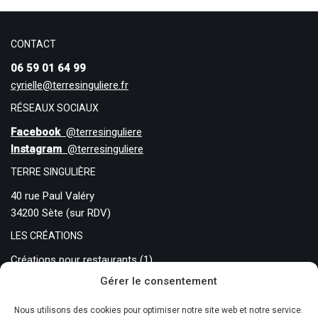
CONTACT
06 59 01 64 99
cyrielle@terresinguliere.fr
RÉSEAUX SOCIAUX
Facebook
@terresinguliere
Instagram
@terresinguliere
TERRE SINGULIÈRE
40 rue Paul Valéry
34200 Sète (sur RDV)
LES CRÉATIONS
Créations pour restaurants
(1)
Gérer le consentement
Créations sur commande
(0)
Pièces traditionnelles
(11)
Nous utilisons des cookies pour optimiser notre site web et notre service.