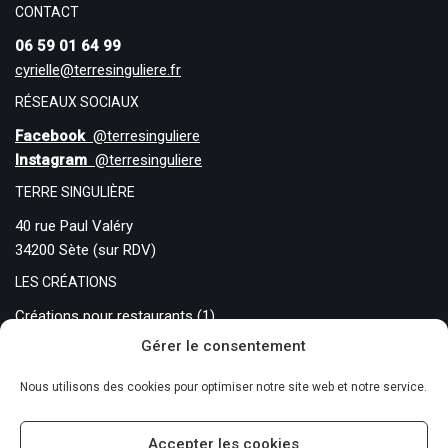
CONTACT
06 59 01 64 99
cyrielle@terresinguliere.fr
RÉSEAUX SOCIAUX
Facebook
@terresinguliere
Instagram
@terresinguliere
TERRE SINGULIÈRE
40 rue Paul Valéry
34200 Sète (sur RDV)
LES CRÉATIONS
Créations pour restaurants
(1)
Gérer le consentement
Créations sur commande
(0)
Pièces traditionnelles
(11)
Nous utilisons des cookies pour optimiser notre site web et notre service.
Accepter les cookies