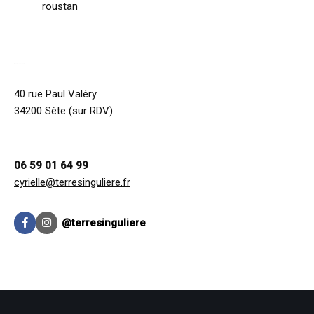
roustan
TERRE SINGULIÈRE
40 rue Paul Valéry
34200 Sète (sur RDV)
06 59 01 64 99
cyrielle@terresinguliere.fr
@terresinguliere