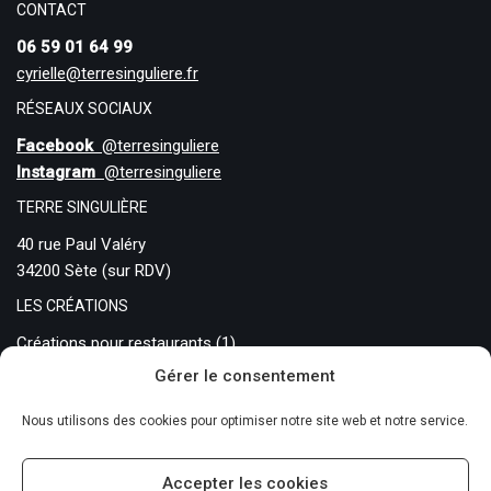
CONTACT
06 59 01 64 99
cyrielle@terresinguliere.fr
RÉSEAUX SOCIAUX
Facebook
@terresinguliere
Instagram
@terresinguliere
TERRE SINGULIÈRE
40 rue Paul Valéry
34200 Sète (sur RDV)
LES CRÉATIONS
Créations pour restaurants
(1)
Gérer le consentement
Créations sur commande
(0)
Pièces traditionnelles
(11)
Nous utilisons des cookies pour optimiser notre site web et notre service.
Accepter les cookies
Coding
verot.net